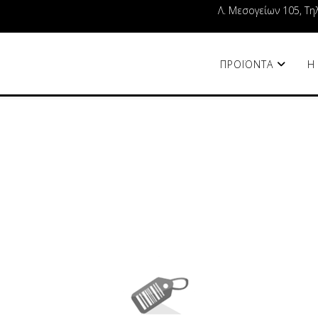
Λ. Μεσογείων 105, Τη
ΠΡΟΪΟΝΤΑ
Η