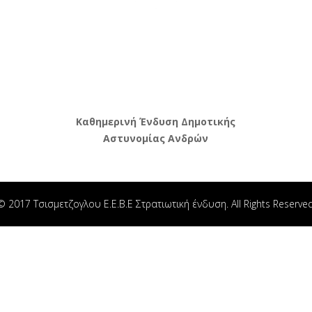
Καθημερινή Ένδυση Δημοτικής
Αστυνομίας Ανδρών
© 2017 Τσισμετζογλου Ε.Ε.Β.Ε Στρατιωτική ένδυση. All Rights Reserved