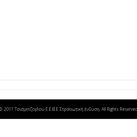
© 2017 Τσισμετζογλου Ε.Ε.Β.Ε Στρατιωτική ένδυση. All Rights Reserved