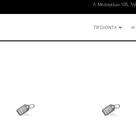
Λ. Μεσογείων 105, Τη
ΠΡΟΪΟΝΤΑ
Η