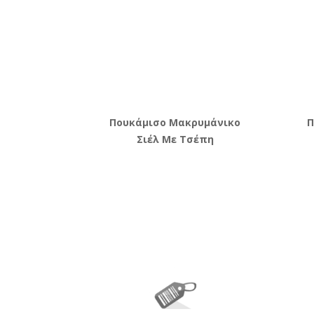
Πουκάμισο Μακρυμάνικο
Π
Σιέλ Με Τσέπη