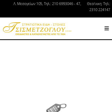
Λ. Μεσογείων 105, Τηλ.: 210 6993046 - 47, Θεσ/νικη: Τηλ.:
2310 224147