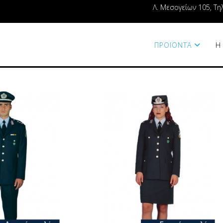
Λ. Μεσογείων 105, Τη
ΠΡΟΪΟΝΤΑ
Η