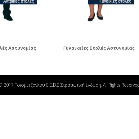
λές Αστυνομίας
Γυναικείες Στολές Αστυνομίας
© 2017 Τσισμετζογλου Ε.Ε.Β.Ε Στρατιωτική ένδυση. All Rights Reserved