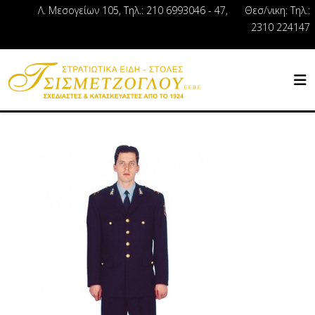
Λ. Μεσογείων 105, Τηλ.: 210 6993046 - 47, Θεσ/νικη: Τηλ.:
2310 224147