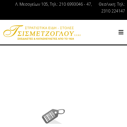
Λ. Μεσογείων 105, Τηλ.: 210 6993046 - 47, Θεσ/νικη: Τηλ.:
2310 224147