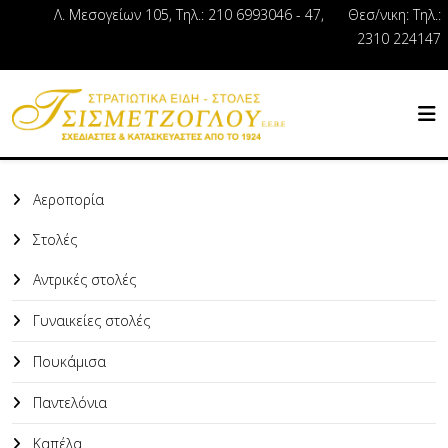
Λ. Μεσογείων 105, Τηλ.: 210 6993046 - 47, Θεσ/νικη: Τηλ.:
2310 224147
Αεροπορία
Στολές
Αντρικές στολές
Γυναικείες στολές
Πουκάμισα
Παντελόνια
Καπέλα