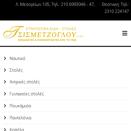
Λ. Μεσογείων 105, Τηλ.: 210 6993046 - 47, Θεσ/νικη: Τηλ.:
2310 224147
Ναυτικό
Στολές
Αντρικές στολές
Γυναικείες στολές
Πουκάμισα
Παντελόνια
Καπέλα